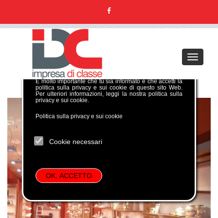
GDPR COOKIE POLICY
Toggle
Per poter gestire al meglio la tua navigazione su questo
navigati
sito verranno temporaneamente memorizzate alcune
informazioni in piccoli file di testo denominati
cookie
.
È molto importante che tu sia informato e che accetti la
politica sulla privacy e sui cookie di questo sito Web.
Per ulteriori informazioni, leggi la nostra politica sulla
privacy e sui cookie.
Politica sulla privacy e sui cookie
Cookie necessari
OK, ACCETTO