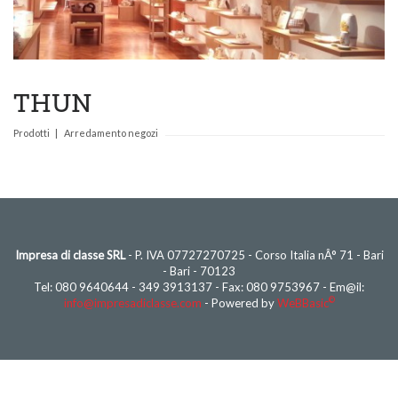
THUN
Prodotti
Arredamento negozi
Impresa di classe SRL
- P. IVA 07727270725 - Corso Italia nÂ° 71 - Bari
- Bari - 70123
Tel: 080 9640644 - 349 3913137 - Fax: 080 9753967 - Em@il:
©
info@impresadiclasse.com
- Powered by
WeBBasic