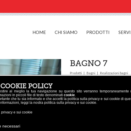
HOME
CHI SIAMO
PRODOTTI
SERVI
BAGNO 7
Prodotti
Bagni
Realizzazioni bagni
 COOKIE POLICY
estire al meglio la tua navigazione su questo sito verranno temporaneamente
azioni in piccoli file di testo denominati
cookie
.
tante che tu sia informato e che accetti la politica sulla privacy e sui cookie di qu
 informazioni, leggi la nostra politica sulla privacy e sui cookie.
a privacy e sui cookie
e necessari