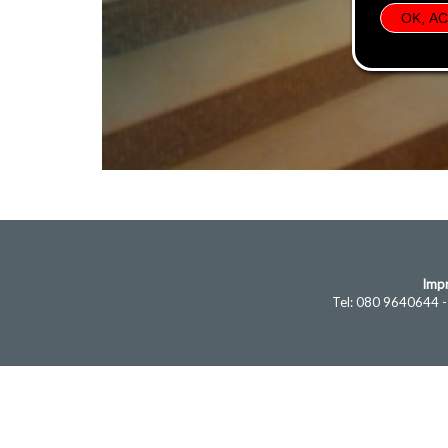
OK, A
Impr
Tel: 080 9640644 