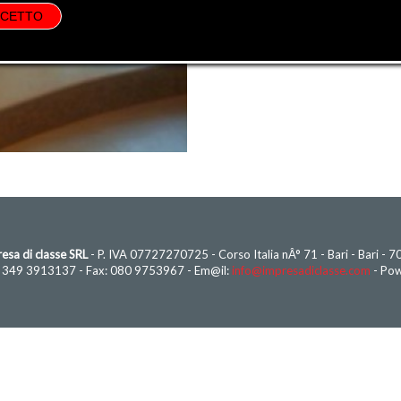
CCETTO
esa di classe SRL
- P. IVA 07727270725 - Corso Italia nÂ° 71 - Bari - Bari - 
- 349 3913137 - Fax: 080 9753967 - Em@il:
info@impresadiclasse.com
- Po