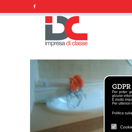
GDPR
Per poter g
alcune inform
È molto impor
Per ulteriori
Politica sull
Cooki