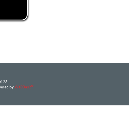
70123
©
wered by
WeBBasic