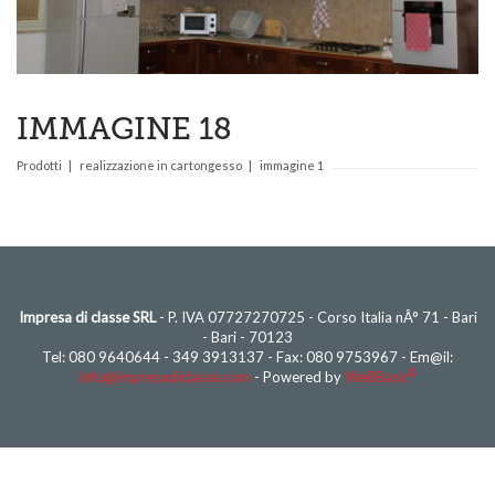
IMMAGINE 18
Prodotti
realizzazione in cartongesso
immagine 1
Impresa di classe SRL
- P. IVA 07727270725 - Corso Italia nÂ° 71 - Bari
- Bari - 70123
Tel: 080 9640644 - 349 3913137 - Fax: 080 9753967 - Em@il:
©
info@impresadiclasse.com
- Powered by
WeBBasic