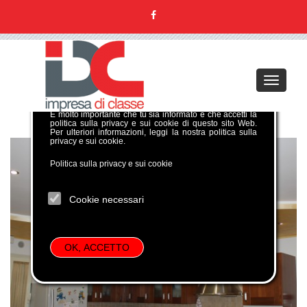
GDPR COOKIE POLICY
Toggle
Per poter gestire al meglio la tua navigazione su questo
navigati
sito verranno temporaneamente memorizzate alcune
informazioni in piccoli file di testo denominati
cookie
.
È molto importante che tu sia informato e che accetti la
politica sulla privacy e sui cookie di questo sito Web.
Per ulteriori informazioni, leggi la nostra politica sulla
privacy e sui cookie.
Politica sulla privacy e sui cookie
Cookie necessari
OK, ACCETTO