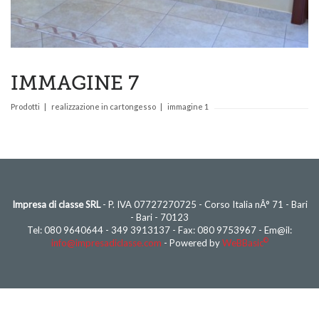
IMMAGINE 7
Prodotti
realizzazione in cartongesso
immagine 1
Impresa di classe SRL
- P. IVA 07727270725 - Corso Italia nÂ° 71 - Bari
- Bari - 70123
Tel: 080 9640644 - 349 3913137 - Fax: 080 9753967 - Em@il:
©
info@impresadiclasse.com
- Powered by
WeBBasic