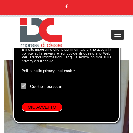
GDPR COOKIE POLICY
Toggle
Per poter gestire al meglio la tua navigazione su questo
navigati
sito verranno temporaneamente memorizzate alcune
informazioni in piccoli file di testo denominati
cookie
.
È molto importante che tu sia informato e che accetti la
politica sulla privacy e sui cookie di questo sito Web.
Per ulteriori informazioni, leggi la nostra politica sulla
privacy e sui cookie.
Politica sulla privacy e sui cookie
Cookie necessari
OK, ACCETTO