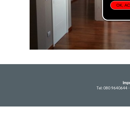
OK, A
Impr
Tel: 080 9640644 