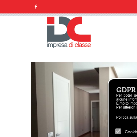
GDPR
Per poter g
alcune inform
È molto impor
Per ulteriori
Politica sull
Cooki