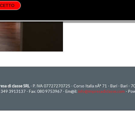
CCETTO
esa di classe SRL
- P. IVA 07727270725 - Corso Italia nÂ° 71 - Bari - Bari - 
- 349 3913137 - Fax: 080 9753967 - Em@il:
info@impresadiclasse.com
- Po