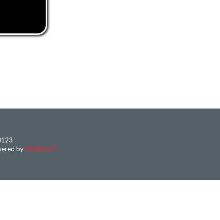
70123
©
wered by
WeBBasic