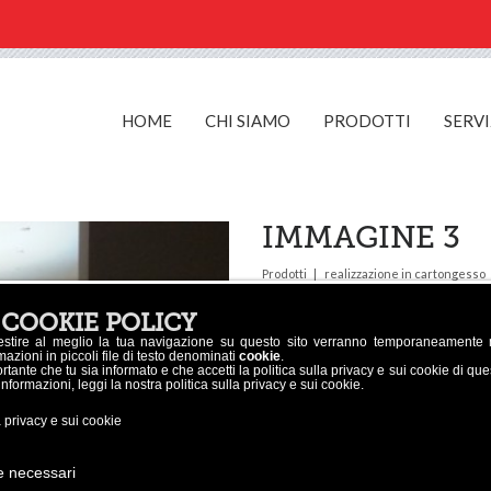
HOME
CHI SIAMO
PRODOTTI
SERVI
IMMAGINE 3
Prodotti
realizzazione in cartongesso
 COOKIE POLICY
estire al meglio la tua navigazione su questo sito verranno temporaneamente
azioni in piccoli file di testo denominati
cookie
.
tante che tu sia informato e che accetti la politica sulla privacy e sui cookie di qu
 informazioni, leggi la nostra politica sulla privacy e sui cookie.
a privacy e sui cookie
e necessari